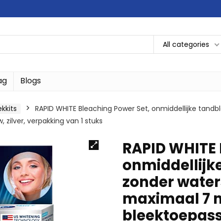
All categories
ag
Blogs
ekkits
RAPID WHITE Bleaching Power Set, onmiddellijke tand
 zilver, verpakking van 1 stuks
RAPID WHITE 
onmiddellijk
zonder water
maximaal 7 n
bleektoepassi