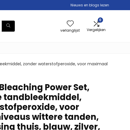
Nieuws en blogs lezen
0
Vergelijken
verlanglijst
bleekmiddel, zonder waterstofperoxide, voor maximaal
Bleaching Power Set,
e tandbleekmiddel,
stofperoxide, voor
iveaus wittere tanden,
ng thuis, blauw, zilver,