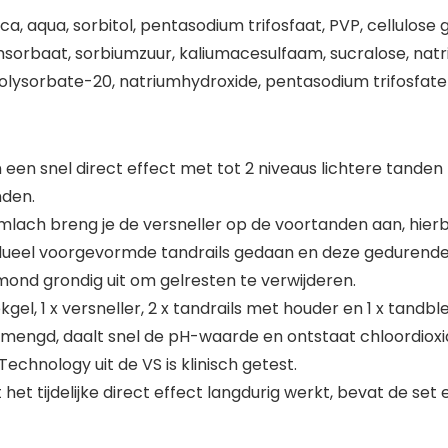
lica, aqua, sorbitol, pentasodium trifosfaat, PVP, cellulo
umsorbaat, sorbiumzuur, kaliumacesulfaam, sucralose, natr
polysorbate-20, natriumhydroxide, pentasodium trifosfate
 een snel direct effect met tot 2 niveaus lichtere tanden bi
nden.
imlach breng je de versneller op de voortanden aan, hierbi
ividueel voorgevormde tandrails gedaan en deze gedurende
mond grondig uit om gelresten te verwijderen.
ekgel, 1 x versneller, 2 x tandrails met houder en 1 x tan
gemengd, daalt snel de pH-waarde en ontstaat chloordioxi
chnology uit de VS is klinisch getest.
et tijdelijke direct effect langdurig werkt, bevat de set