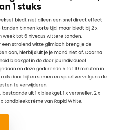
an 1 stuks
ekset biedt niet alleen een snel direct effect
 tanden binnen korte tijd, maar biedt bij 2 x
en week tot 6 niveaus wittere tanden.
r een stralend witte glimlach breng je de
n aan, hierbij sluit je je mond niet af. Daarna
eid bleekgel in de door jou individueel
edaan en deze gedurende 5 tot 10 minuten in
rails door bijten samen en spoel vervolgens de
esten te verwijderen.
bestaande uit 1 x bleekgel, 1 x versneller, 2 x
1 x tandbleekcrème van Rapid White.