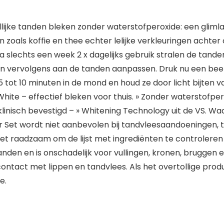
llijke tanden bleken zonder waterstofperoxide: een gli
 zoals koffie en thee echter lelijke verkleuringen achter
 slechts een week 2 x dagelijks gebruik stralen de tanden 
vervolgens aan de tanden aanpassen. Druk nu een beetje
 5 tot 10 minuten in de mond en houd ze door licht bijten
hite – effectief bleken voor thuis. » Zonder waterstofper
» klinisch bevestigd – » Whitening Technology uit de VS. W
r Set wordt niet aanbevolen bij tandvleesaandoeningen,
het raadzaam om de lijst met ingrediënten te controleren
anden en is onschadelijk voor vullingen, kronen, bruggen e
 contact met lippen en tandvlees. Als het overtollige prod
e.