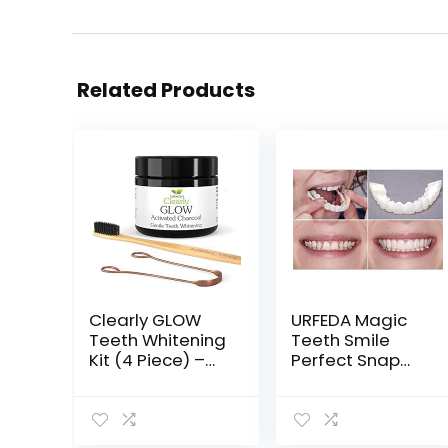
Related Products
Clearly GLOW
URFEDA Magic
Teeth Whitening
Teeth Smile
Kit (4 Piece) –
Perfect Snap
Pure Food
Veneers,
Grade
tijdelijke
Activated
cosmetische
Charcoal
tandafdekking,