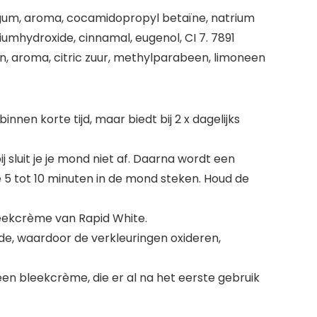
se gum, aroma, cocamidopropyl betaïne, natrium
iumhydroxide, cinnamal, eugenol, CI 7. 7891
n, aroma, citric zuur, methylparabeen, limoneen
nnen korte tijd, maar biedt bij 2 x dagelijks
j sluit je je mond niet af. Daarna wordt een
 5 tot 10 minuten in de mond steken. Houd de
dbleekcrème van Rapid White.
de, waardoor de verkleuringen oxideren,
 een bleekcrème, die er al na het eerste gebruik