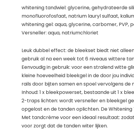
whitening tandwiel: glycerine, gehydrateerde si
monofluorofosfaat, natrium lauryl sulfaat, kali
whitening gel: aqua, glycerine, carbomer, PVP, 
Versneller: aqua, natriumchloriet
Leuk dubbel effect: de bleekset biedt niet alleen
gebruik al na een week tot 6 niveaus wittere ta
Eenvoudig in gebruik: voor een stralend witte gl
kleine hoeveelheid bleekgel in de door jou ind
rails door bijten samen en spoel vervolgens de 
Inhoud: 1 x bleekpowerset, bestaande uit 1 x ble
2-traps lichten: wordt versneller en bleekgel 
opgelost en de tanden oplichten. De Whitening Te
Met tandcrème voor een ideaal resultaat: zodat h
voor zorgt dat de tanden witer lijken.