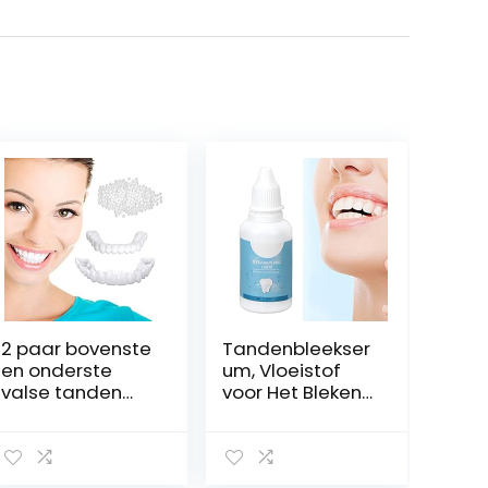
2 paar bovenste
Tandenbleekser
en onderste
um, Vloeistof
valse tanden
voor Het Bleken
fineren Instant
van Tanden,
whitening klik op
Gele Tanden,
fineren Glimlach
Zwarte Tanden,
nep tanden
Rokerige