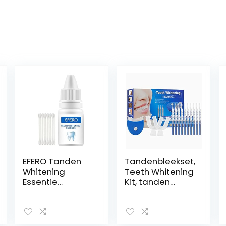
EFERO Tanden
Tandenbleekset,
Whitening
Teeth Whitening
Essentie
Kit, tanden
Tandenreiniging
bleken, Home
Oplossing
Tandverzorging
Tanden
Tanden Wit Kit
Whitening Kit
met LED-lampje,