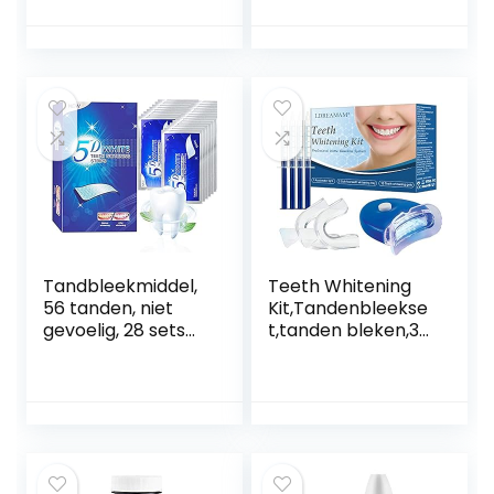
activated
3ml
charcoal – Zonder
peroxide en
verrijkt met
natuurlijke
ingrediënten –
Teeth Whitening
Kit tegen gele
tanden
Tandbleekmiddel,
Teeth Whitening
56 tanden, niet
Kit,Tandenbleekse
gevoelig, 28 sets
t,tanden bleken,3D
tandenbleekmidde
LED
l, voor het bleken
Tandenbleekset,10
van de tanden,
Gelspuiten,Veilig
helpt bij het
Tanden Bleken
verwijderen van
Thuis,Effectieve
roken, koffie,
Tandenbleker,Tan
frisdrank,
den bleken,Witte