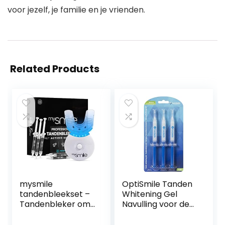
voor jezelf, je familie en je vrienden.
Related Products
mysmile
OptiSmile Tanden
tandenbleekset –
Whitening Gel
Tandenbleker om
Navulling voor de
zelf tanden te
Teeth Whitening
bleken met
Kit – 3 navullingen