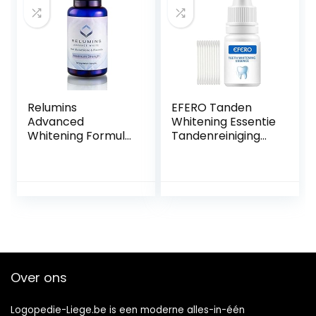
wijnvlekken
Tanden
Relumins
EFERO Tanden
Advanced
Whitening Essentie
Whitening Formula
Tandenreiniging
Oral Whitening
Oplossing Tanden
Capsules –
Whitening Kit
Whitens, Repairs &
Mondhygiëne
Rejuvenates Skin –
Tanden Reiniging
NEW & IMPROVED
Serum voor Plaque
Now with Rose Hips
Vlekken Remover
10ml
Over ons
Logopedie-Liege.be is een moderne alles-in-één