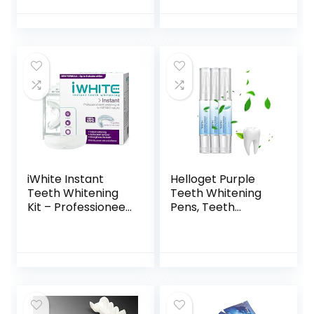
Glimlach nep
Tanden Wit Kit
tanden
met LED-lampje,
Cosmetische
Effectief om gele
tanden beugels
tanden,
Kunstgebit Instant
theevlekken te
Perfect Smile
verbeteren
fineren Tand
reparatie kit
iWhite Instant
Helloget Purple
Teeth Whitening
Teeth Whitening
Kit – Professioneel
Pens, Teeth
Witmaken van
Whitening Essence
Tanden voor
Pen, Instant Teeth
Maximaal 8 Tinten
Stain Remover Pen
Witter – Snelle en
for Oral Cleansing
Effectieve
Tooth Whitening
Resultaten –
Pen (3pcs)
Actieve