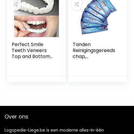
Vlekverwijdering –
Tandversterking –
10x Trays
Perfect Smile
Tanden
Teeth Veneers
Reinigingsgereeds
Top and Bottom
chap,
Fake Cosmetic
Tandreinigingsdoe
Teeth Veneers
kjes Tanden
Instant Comfort
Bleken Tool
Fit Whitening Flex
Beautymisc Smaak
Denture Cover
Compact Voor
Tandverzorging
Kits En Draagbare
Doekjes
Over ons
Logopedie-Liege.be is een moderne alles-in-één