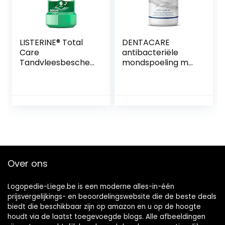
LISTERINE® Total
DENTACARE
Care
antibacteriële
Tandvleesbescher
mondspoeling met
ming:
3-voudige werking
mondspoeling
door PROF. DR.
voor complete
JUNG, vermindert
bescherming voor
langdurige slechte
gezond tandvlees
adem, vermindert
met 6-in-1 effect –
effectief
met essentiële
tandvorming,
oliën, fluoride en
effectieve
zinkformule, 1 x 500
parodontitis en
Over ons
ml
cariësbeschermin
g (250ml).
Logopedie-Liege.be is een moderne alles-in-één
prijsvergelijkings- en beoordelingswebsite die de beste deals
biedt die beschikbaar zijn op amazon en u op de hoogte
houdt via de laatst toegevoegde blogs. Alle afbeeldingen