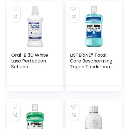
Oral-B 3D White
LISTERINE® Total
Luxe Perfection
Care Bescherming
Schone
Tegen Tandsteen:
Muntsmaak
mondspoeling
Mondwater
voor complete
Alcoholvrij, 500 ml
bescherming
tegen de opbouw
van tandsteen
met 6-in-1 effect –
met essentiële
oliën, fluoride en
zinkformule, 1 x 500
ml