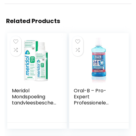
Related Products
Meridol
Oral-B – Pro-
Mondspoeling
Expert
tandvleesbescher
Professionele
ming & frisse
Bescherming
adem, 400 ml
Mondwater – 2 x
500 ml