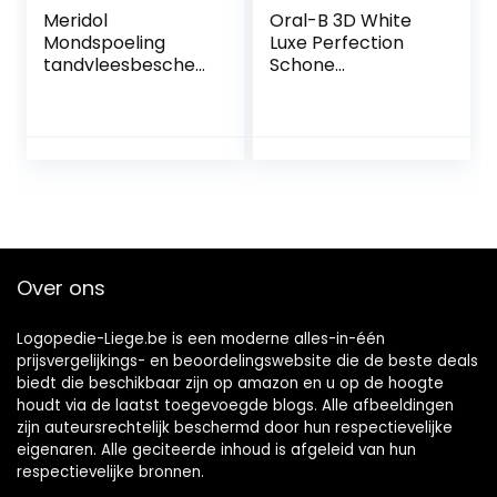
Meridol
Oral-B 3D White
Mondspoeling
Luxe Perfection
tandvleesbescher
Schone
ming & frisse
Muntsmaak
adem, 400 ml
Mondwater
Alcoholvrij, 500 ml
Over ons
Logopedie-Liege.be is een moderne alles-in-één
prijsvergelijkings- en beoordelingswebsite die de beste deals
biedt die beschikbaar zijn op amazon en u op de hoogte
houdt via de laatst toegevoegde blogs. Alle afbeeldingen
zijn auteursrechtelijk beschermd door hun respectievelijke
eigenaren. Alle geciteerde inhoud is afgeleid van hun
respectievelijke bronnen.