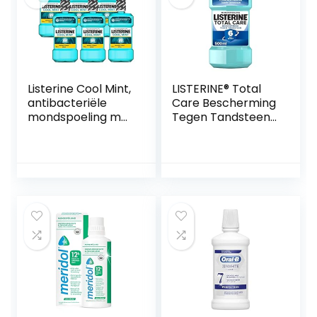
Listerine Cool Mint,
LISTERINE® Total
antibacteriële
Care Bescherming
mondspoeling met
Tegen Tandsteen:
intensieve
mondspoeling
muntsmaak, voor
voor complete
gezonde tanden,
bescherming
(6 x 600 ml)
tegen de opbouw
van tandsteen
met 6-in-1 effect –
met essentiële
oliën, fluoride en
zinkformule, 1 x 500
ml