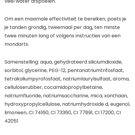
veel water afspoelen.
Om een maximale effectiviteit te bereiken, poets je
je tanden grondig, tweemaal per dag, ten minste
twee minuten lang of volgens instructies van een
mondarts.
Samenstelling: aqua, gehydrateerd siliciumdioxide,
sorbitol, glycerine, PEG-12, pentanatriumtrifosfaat,
tetrakaliumpyrofosfaat, natriumlaurylsulfaat, aroma,
celluloserubber, cocamidopropylbetaïne,
natriumfluoride, natriumsaccharine, mica, xanthaan,
hydroxypropylcellulose, natriumhydroxide d, eugenol,
limoneen, CI 74160, CI 73360, CI 77891, CI 17200, CI
42051.