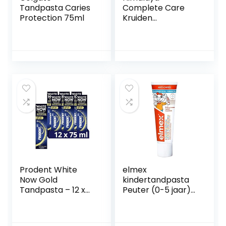
Tandpasta Caries
Complete Care
Protection 75ml
Kruiden
Tandpasta, 75ml
Prodent White
elmex
Now Gold
kindertandpasta
Tandpasta – 12 x
Peuter (0-5 jaar)
75 ml –
75ml
Voordeelverpakkin
g