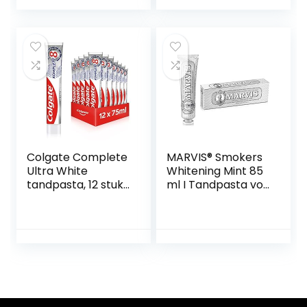
Colgate Complete
MARVIS® Smokers
Ultra White
Whitening Mint 85
tandpasta, 12 stuks
ml I Tandpasta vor
(12 x 75 ml)
een wittere
glimlach I
langdurige frisheid
I frisse muntsmaak