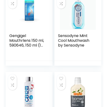
effectieve
parodontitis en
cariësbeschermin
g (250ml).
Gengigel
Sensodyne Mint
Mouthrlens 150 ml,
Cool Mouthwash
590646, 150 ml (1
by Sensodyne
stuk)