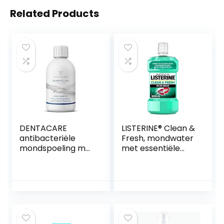
Related Products
DENTACARE
LISTERINE® Clean &
antibacteriële
Fresh, mondwater
mondspoeling met
met essentiële
3-voudige werking
oliën en fluoride,
door PROF. DR.
zonder alcohol,
JUNG, vermindert
bereikt de
langdurige slechte
plaatsen die de
adem, vermindert
tandenborstel
effectief
mist – zelfs tussen
tandvorming,
de beugel, 500 ml