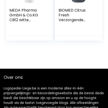
MEDA Pharma
BIOMED Citrus
GmbH & Co.KG
Fresh
CB12 witte
Verzorgende
mondspoeling, 500
mondspoeling
ml
tegen slechte
adem – fluoridevrij
en 98% natuurlijk
mondwater in een
verpakking van
500 ml
Over ons
Logopedie-Liege.be is een moderne alles-in-één
prijsvergelijkings- en beoordelingswebsite die de beste deals
biedt die beschikbaar zijn op amazon en u op de hoogte
houdt via de laatst toegevoegde blogs. Alle afbeeldingen
zijn auteursrechtelijk beschermd door hun respectievelijke